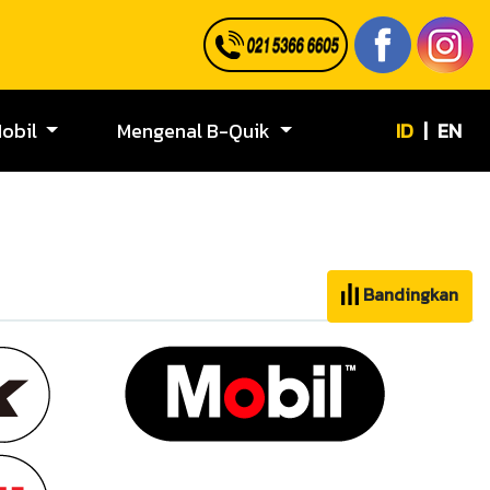
ID
|
EN
Mobil
Mengenal B-Quik
Bandingkan