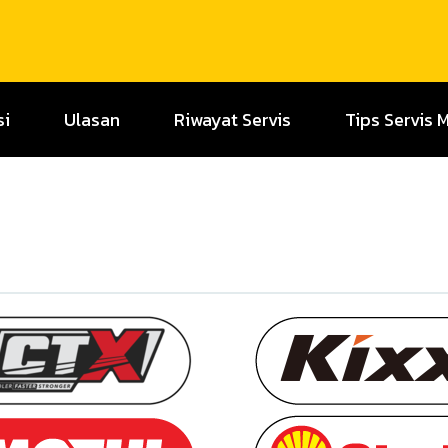
si
Ulasan
Riwayat Servis
Tips Servis 