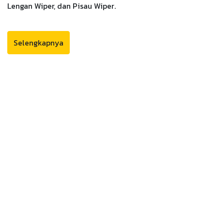
Lengan Wiper, dan Pisau Wiper.
Selengkapnya