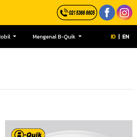
ID
|
EN
Mobil
Mengenal B-Quik