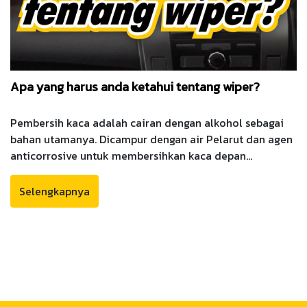
Apa yang harus anda ketahui tentang wiper?
Pembersih kaca adalah cairan dengan alkohol sebagai
bahan utamanya. Dicampur dengan air Pelarut dan agen
anticorrosive untuk membersihkan kaca depan
Pembersih kaca tidak akan merusak karet atau cat.
Selengkapnya