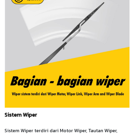
Sistem Wiper
Sistem Wiper terdiri dari Motor Wiper, Tautan Wiper,