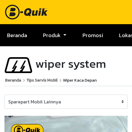
Beranda
Produk
Promosi
Loka
wiper system
Beranda
Tips Servis Mobil
Wiper Kaca Depan