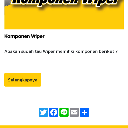
Komponen Wiper
Apakah sudah tau Wiper memiliki komponen berikut ?
Selengkapnya
Twitter
Facebook
Line
Email
Share