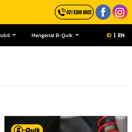
ID
|
EN
Mobil
Mengenal B-Quik