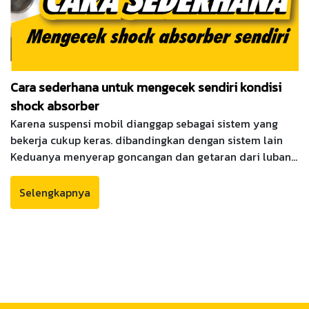
Cara sederhana untuk mengecek sendiri kondisi
shock absorber
Karena suspensi mobil dianggap sebagai sistem yang
bekerja cukup keras. dibandingkan dengan sistem lain
Keduanya menyerap goncangan dan getaran dari lubang
saat berjalan dan polisi tidur , membantu membuat
mengemudi lebih mulus dan membantu kita
Selengkapnya
mengendalikan mobil dengan nyaman .oleh karena itu,
Anda harus selalu memeriksa Shock Absorber untuk
melihat apakah masih berfungsi dengan baik atau tidak.
Dengan cara sederhana yang bisa dilakukan sendiri
sebagai berikut.