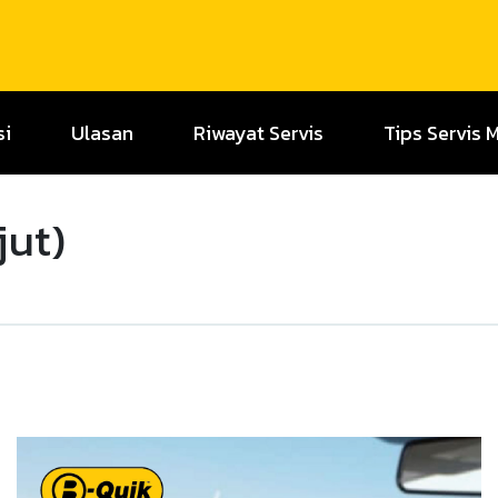
si
Ulasan
Riwayat Servis
Tips Servis 
jut)