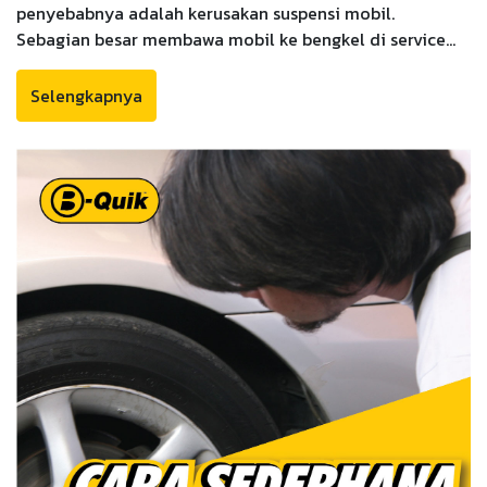
penyebabnya adalah kerusakan suspensi mobil.
Sebagian besar membawa mobil ke bengkel di service
center untuk pengecekan . Namun dari beberapa suara
yang terjadi, kita bisa mengetahui penyebab dasarnya
Selengkapnya
terlebih dahulu sebagai berikut