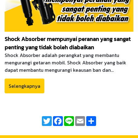
Shock Absorber mempunyai peranan yang sangat
penting yang tidak boleh diabaikan
Shock Absorber adalah perangkat yang membantu
mengurangi getaran mobil. Shock Absorber yang baik
dapat membantu mengurangi keausan ban dan
peralatan ini juga membantu mobil berjalan dengan
baik. mengubah Shock Absorber karena itu penting
Selengkapnya
bahwa pengguna mobil tidak boleh mengabaikannya.
Twitter
Facebook
Line
Email
Share