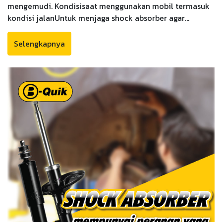
mengemudi. Kondisisaat menggunakan mobil termasuk
kondisi jalanUntuk menjaga shock absorber agar
dapatdigunakan secara efektif dalam waktu yang lama,
3 perilaku berbahaya yang dapatmerusak shock
Selengkapnya
absorber harus dihindari sebagai berikut: