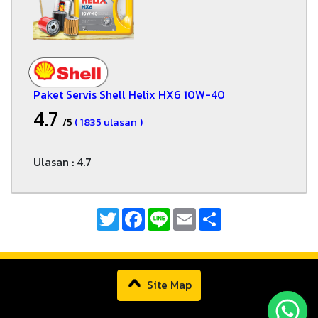
Paket Servis Shell Helix HX6 10W-40
4.7
/5
( 1835 ulasan )
Ulasan : 4.7
Twitter
Facebook
Line
Email
Share
Site Map