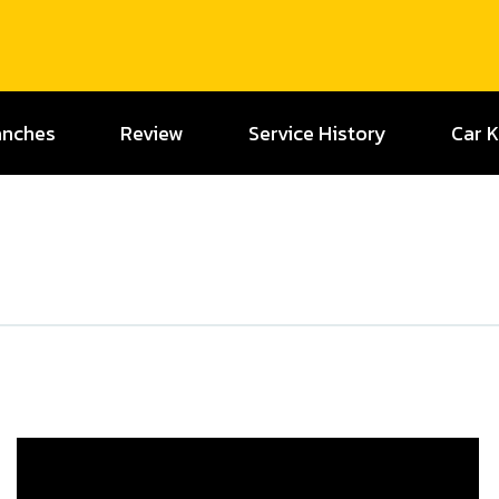
anches
Review
Service History
Car 