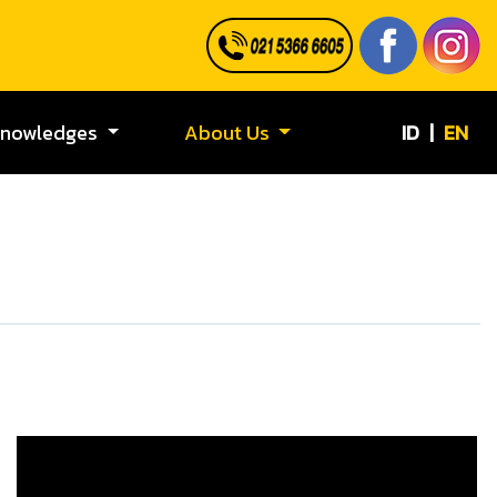
ID
|
EN
Knowledges
About Us