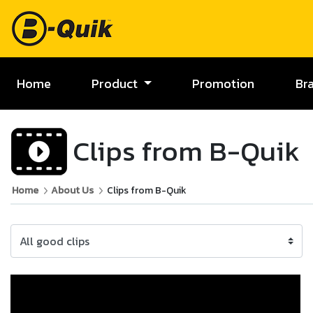
Home
Product
Promotion
Br
Clips from B-Quik
Home
About Us
Clips from B-Quik