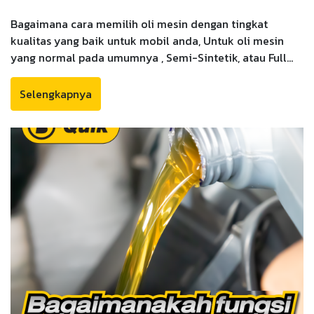
Bagaimana cara memilih oli mesin dengan tingkat
kualitas yang baik untuk mobil anda, Untuk oli mesin
yang normal pada umumnya , Semi-Sintetik, atau Full
Sintetik. B-Quik mempunyai trik yang sangat mudah
untuk menentukan oli mana yang sesuai dengan
Selengkapnya
kebutuhan mobil anda