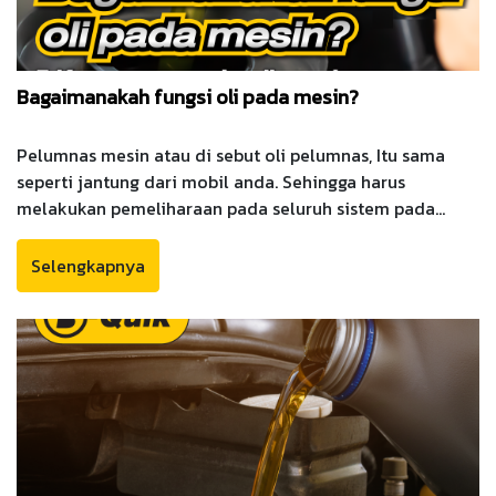
Bagaimanakah fungsi oli pada mesin?
Pelumnas mesin atau di sebut oli pelumnas, Itu sama
seperti jantung dari mobil anda. Sehingga harus
melakukan pemeliharaan pada seluruh sistem pada
mesin anda, Oli mesin terdiri dari 2 bagian yang penting:
berbasis oli dan bahan aditif. Pelumnas memiliki
Selengkapnya
kegunaan untuk mengurangi gesekan. Bersihkan dan
akan membantu mengurangi ke ausan pada komponen
pada mesin.