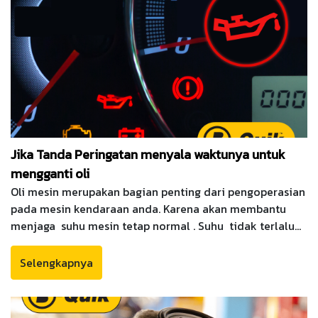
Jika Tanda Peringatan menyala waktunya untuk
mengganti oli
Oli mesin merupakan bagian penting dari pengoperasian
pada mesin kendaraan anda. Karena akan membantu
menjaga suhu mesin tetap normal . Suhu tidak terlalu
panas Ini juga untuk mencegah keausan mesin. agar
mesin tetap berjalan dengan efisiensi penuh ataupun
Selengkapnya
Sebaiknya, pilihlah oli mesin yang baik sesuai mobil
anda atau pun kebutuhannya mobil. oleh karena itu, oli
harus diganti sesuai jadwal pergantian oli mobil anda.